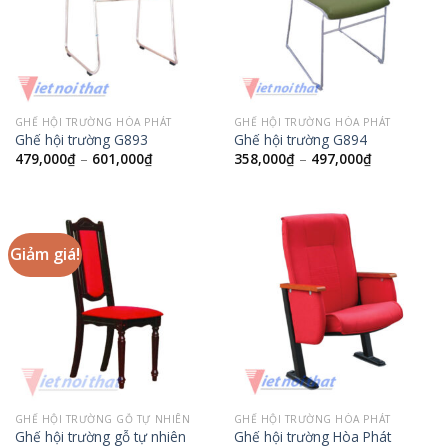
GHẾ HỘI TRƯỜNG HÒA PHÁT
GHẾ HỘI TRƯỜNG HÒA PHÁT
Ghế hội trường G893
Ghế hội trường G894
479,000
₫
–
601,000
₫
358,000
₫
–
497,000
₫
Giảm giá!
GHẾ HỘI TRƯỜNG GỖ TỰ NHIÊN
GHẾ HỘI TRƯỜNG HÒA PHÁT
Ghế hội trường gỗ tự nhiên
Ghế hội trường Hòa Phát