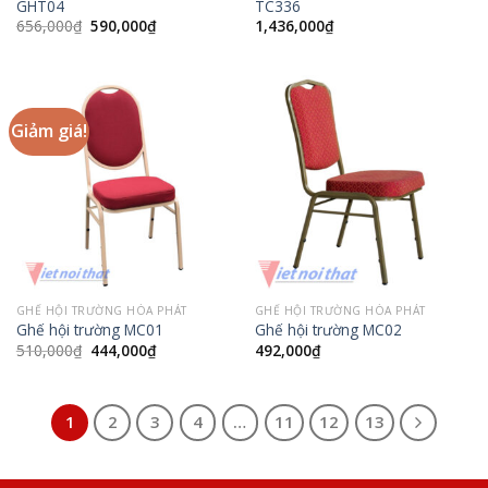
GHT04
TC336
Giá
Giá
656,000
₫
590,000
₫
1,436,000
₫
gốc
hiện
là:
tại
656,000₫.
là:
590,000₫.
Giảm giá!
GHẾ HỘI TRƯỜNG HÒA PHÁT
GHẾ HỘI TRƯỜNG HÒA PHÁT
Ghế hội trường MC01
Ghế hội trường MC02
Giá
Giá
510,000
₫
444,000
₫
492,000
₫
gốc
hiện
là:
tại
510,000₫.
là:
444,000₫.
1
2
3
4
…
11
12
13