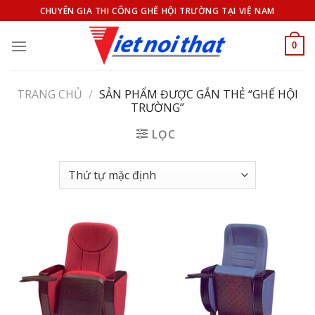
Bỏ
CHUYÊN GIA THI CÔNG GHẾ HỘI TRƯỜNG TẠI VIỆ NAM
qua
nội
0
dung
TRANG CHỦ
/
SẢN PHẨM ĐƯỢC GẮN THẺ “GHẾ HỘI
TRƯỜNG”
LỌC