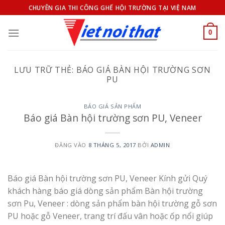
Bỏ
CHUYÊN GIA THI CÔNG GHẾ HỘI TRƯỜNG TẠI VIỆ NAM
qua
nội
0
dung
LƯU TRỮ THẺ:
BÁO GIÁ BÀN HỘI TRƯỜNG SƠN
PU
BÁO GIÁ SẢN PHẨM
Báo giá Bàn hội trường sơn PU, Veneer
ĐĂNG VÀO
8 THÁNG 5, 2017
BỞI
ADMIN
Báo giá Bàn hội trường sơn PU, Veneer Kính gửi Quý
khách hàng báo giá dòng sản phẩm Bàn hội trường
sơn Pu, Veneer : dòng sản phẩm bàn hội trường gỗ sơn
PU hoặc gỗ Veneer, trang trí đấu vân hoặc ốp nổi giúp