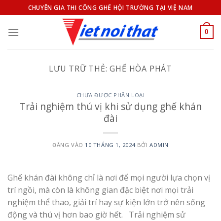
Bỏ
CHUYÊN GIA THI CÔNG GHẾ HỘI TRƯỜNG TẠI VIỆ NAM
qua
nội
0
dung
LƯU TRỮ THẺ:
GHẾ HÒA PHÁT
CHƯA ĐƯỢC PHÂN LOẠI
Trải nghiệm thú vị khi sử dụng ghế khán
đài
ĐĂNG VÀO
10 THÁNG 1, 2024
BỞI
ADMIN
​Ghế khán đài không chỉ là nơi để mọi người lựa chọn vị
trí ngồi, mà còn là không gian đặc biệt nơi mọi trải
nghiệm thể thao, giải trí hay sự kiện lớn trở nên sống
động và thú vị hơn bao giờ hết. ​ Trải nghiệm sử