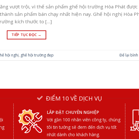
ăng vượt trội, vì thế sản phẩm ghế hội trường Hòa Phát được
ở thành sản phẩm bán chạy nhất hiện nay. Ghế hội nghị Hòa P
rường kích thước to […]
TIẾP TỤC ĐỌC
→
hế hội nghị
,
ghế hội trường đẹp
Để lại bình
ĐIỂM 10 VỀ DỊCH VỤ
LẮP ĐẶT CHUYÊN NGHIỆP
ội
Với gần 100 nhân viên công ty, chúng
ợng
tôi tin tưởng sẽ đem đến dịch vụ tốt
nhất dành cho khách hàng.