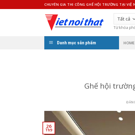
Bỏ
CHUYÊN GIA THI CÔNG GHẾ HỘI TRƯỜNG TẠI VIỆ
qua
nội
dung
Từ khóa ph
Danh mục sản phẩm
HOME
Ghế hội trường
ĐĂN
26
Th9