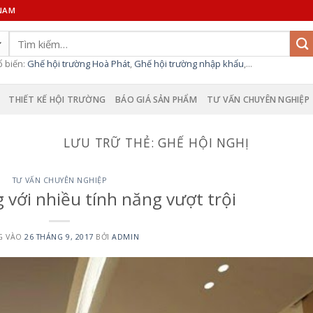
 NAM
Tìm
kiếm:
ổ biến:
Ghế hội trường Hoà Phát
,
Ghế hội trường nhập khẩu
,...
THIẾT KẾ HỘI TRƯỜNG
BÁO GIÁ SẢN PHẨM
TƯ VẤN CHUYÊN NGHIỆP
LƯU TRỮ THẺ:
GHẾ HỘI NGHỊ
TƯ VẤN CHUYÊN NGHIỆP
 với nhiều tính năng vượt trội
G VÀO
26 THÁNG 9, 2017
BỞI
ADMIN