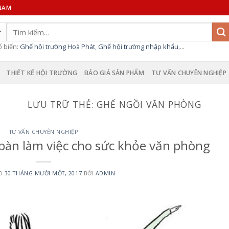
 NAM
Tìm
kiếm:
ổ biến:
Ghế hội trường Hoà Phát
,
Ghế hội trường nhập khẩu
,...
THIẾT KẾ HỘI TRƯỜNG
BÁO GIÁ SẢN PHẨM
TƯ VẤN CHUYÊN NGHIỆP
LƯU TRỮ THẺ:
GHẾ NGỒI VĂN PHÒNG
TƯ VẤN CHUYÊN NGHIỆP
 bàn làm việc cho sức khỏe văn phòng
ÀO
30 THÁNG MƯỜI MỘT, 2017
BỞI
ADMIN