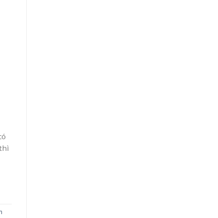
có
thì
n