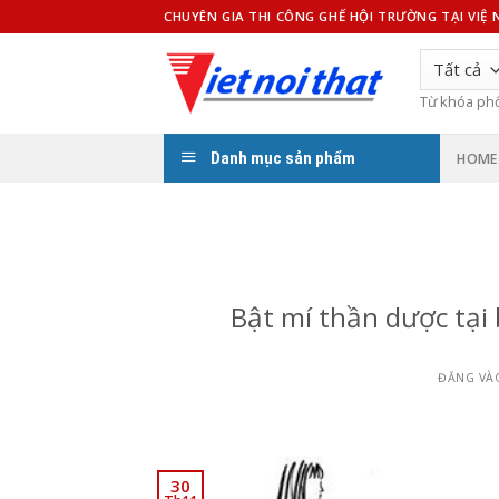
Bỏ
CHUYÊN GIA THI CÔNG GHẾ HỘI TRƯỜNG TẠI VIỆ
qua
nội
dung
Từ khóa ph
Danh mục sản phẩm
HOME
Bật mí thần dược tại
ĐĂNG V
30