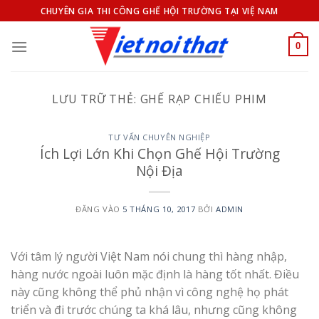
Bỏ
CHUYÊN GIA THI CÔNG GHẾ HỘI TRƯỜNG TẠI VIỆ NAM
qua
nội
0
dung
LƯU TRỮ THẺ:
GHẾ RẠP CHIẾU PHIM
TƯ VẤN CHUYÊN NGHIỆP
Ích Lợi Lớn Khi Chọn Ghế Hội Trường
Nội Địa
ĐĂNG VÀO
5 THÁNG 10, 2017
BỞI
ADMIN
Với tâm lý người Việt Nam nói chung thì hàng nhập,
hàng nước ngoài luôn mặc định là hàng tốt nhất. Điều
này cũng không thể phủ nhận vì công nghệ họ phát
triển và đi trước chúng ta khá lâu, nhưng cũng không