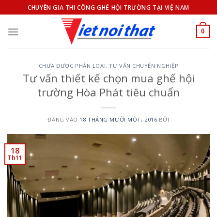
Bỏ
CHUYÊN GIA THI CÔNG GHẾ HỘI TRƯỜNG TẠI VIỆ NAM
qua
nội
0
dung
CHƯA ĐƯỢC PHÂN LOẠI
,
TƯ VẤN CHUYÊN NGHIỆP
Tư vấn thiết kế chọn mua ghế hội
trường Hòa Phát tiêu chuẩn
ĐĂNG VÀO
18 THÁNG MƯỜI MỘT, 2016
BỞI
18
Th11