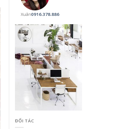
Xuân
0916.378.886
ĐỐI TÁC