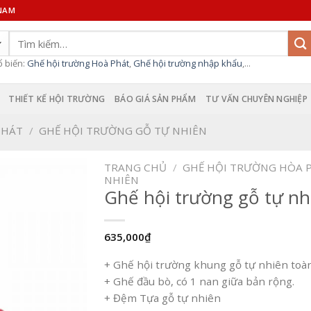
 NAM
Tìm
kiếm:
ổ biến:
Ghế hội trường Hoà Phát
,
Ghế hội trường nhập khẩu
,...
THIẾT KẾ HỘI TRƯỜNG
BÁO GIÁ SẢN PHẨM
TƯ VẤN CHUYÊN NGHIỆP
PHÁT
/
GHẾ HỘI TRƯỜNG GỖ TỰ NHIÊN
TRANG CHỦ
/
GHẾ HỘI TRƯỜNG HÒA 
NHIÊN
Ghế hội trường gỗ tự n
635,000
₫
+ Ghế hội trường khung gỗ tự nhiên toàn
+ Ghế đầu bò, có 1 nan giữa bản rộng.
+ Đệm Tựa gỗ tự nhiên