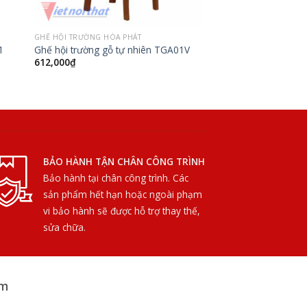
GHẾ HỘI TRƯỜNG HÒA PHÁT
1
Ghế hội trường gỗ tự nhiên TGA01V
612,000
₫
BẢO HÀNH TẬN CHÂN CÔNG TRÌNH
Bảo hành tại chân công trình. Các
sản phẩm hết hạn hoặc ngoài phạm
vi bảo hành sẽ được hỗ trợ thay thế,
sửa chữa.
am