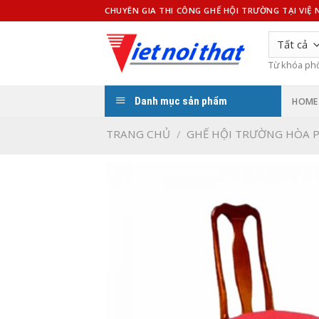
Bỏ
CHUYÊN GIA THI CÔNG GHẾ HỘI TRƯỜNG TẠI VIỆ
qua
nội
dung
Từ khóa ph
Danh mục sản phẩm
HOME
TRANG CHỦ
/
GHẾ HỘI TRƯỜNG HÒA 