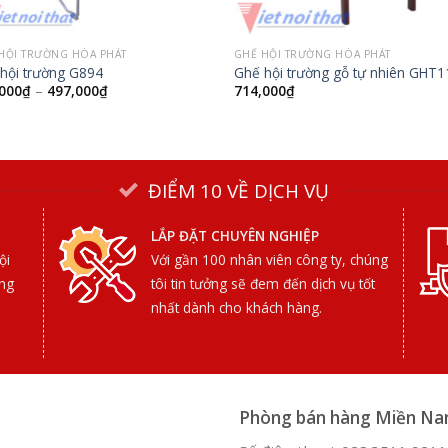
HỘI TRƯỜNG HÒA PHÁT
GHẾ HỘI TRƯỜNG HÒA PHÁT
hội trường G894
Ghế hội trường gỗ tự nhiên GHT1
000
₫
–
497,000
₫
714,000
₫
ĐIỂM 10 VỀ DỊCH VỤ
LẮP ĐẶT CHUYÊN NGHIỆP
ội
Với gần 100 nhân viên công ty, chúng
ợng
tôi tin tưởng sẽ đem đến dịch vụ tốt
nhất dành cho khách hàng.
Phòng bán hàng Miền N