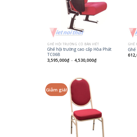
GHẾ HỘI TRƯỜNG CÓ BÀN VIẾT
GHẾ 
Ghế hội trường cao cấp Hòa Phát
Ghế 
TC06B
612,
3,595,000
₫
–
4,530,000
₫
Giảm giá!