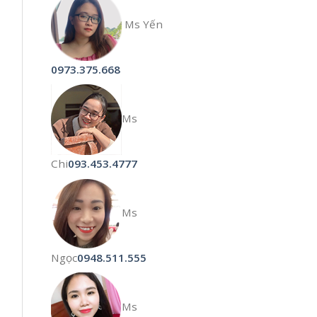
Ms Yến
0973.375.668
Ms
Chi
093.453.4777
Ms
Ngọc
0948.511.555
Ms