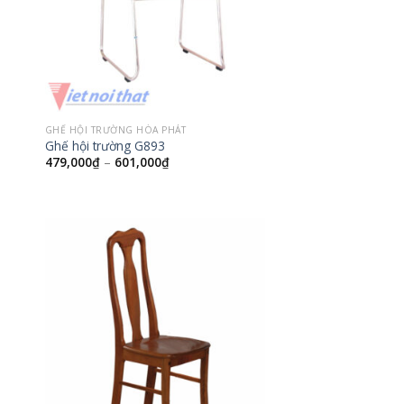
GHẾ HỘI TRƯỜNG HÒA PHÁT
Ghế hội trường G893
479,000
₫
–
601,000
₫