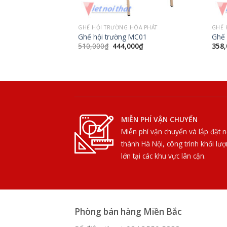
GHẾ HỘI TRƯỜNG HÒA PHÁT
GHẾ 
Ghế hội trường MC01
Ghế 
Giá
Giá
510,000
₫
444,000
₫
358,
gốc
hiện
là:
tại
510,000₫.
là:
444,000₫.
MIỄN PHÍ VẬN CHUYỂN
Miễn phí vận chuyển và lắp đặt n
thành Hà Nội, công trình khối lư
lớn tại các khu vực lân cận.
Phòng bán hàng Miền Bắc