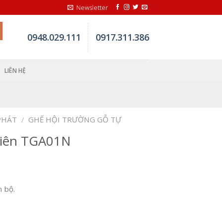
Newsletter
0948.029.111
0917.311.386
LIÊN HỆ
PHÁT
/
GHẾ HỘI TRƯỜNG GỖ TỰ
hiên TGA01N
 bộ.