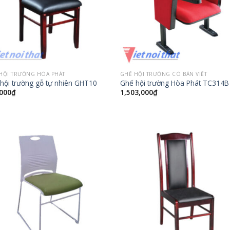
HỘI TRƯỜNG HÒA PHÁT
GHẾ HỘI TRƯỜNG CÓ BÀN VIẾT
hội trường gỗ tự nhiên GHT10
Ghế hội trường Hòa Phát TC314B
000
₫
1,503,000
₫