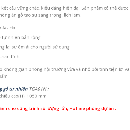
 kết cấu vững chắc, kiểu dáng hiện đại. Sản phẩm có thể được
òng ăn gỗ tạo sự sang trọng, lịch lãm.
 Acacia.
ỗ tự nhiên bản rộng.
g lại sự êm ái cho người sử dụng.
chân tĩnh.
o không gian phòng hội trường vừa và nhỏ bởi tính tiện lợi và
hẩm.
g gỗ tự nhiên
TGA01N :
, chiều cao(H): 1050 mm
dành cho công trình số lượng lớn, Hotline phòng dự án :