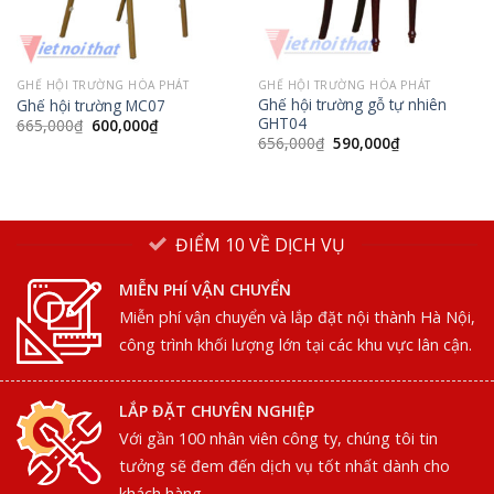
GHẾ HỘI TRƯỜNG HÒA PHÁT
GHẾ HỘI TRƯỜNG HÒA PHÁT
Ghế hội trường gỗ tự nhiên
Ghế hội trường MC07
GHT04
Giá
Giá
665,000
₫
600,000
₫
gốc
hiện
Giá
Giá
656,000
₫
590,000
₫
là:
tại
gốc
hiện
665,000₫.
là:
là:
tại
600,000₫.
656,000₫.
là:
590,000₫.
ĐIỂM 10 VỀ DỊCH VỤ
MIỄN PHÍ VẬN CHUYỂN
Miễn phí vận chuyển và lắp đặt nội thành Hà Nội,
công trình khối lượng lớn tại các khu vực lân cận.
LẮP ĐẶT CHUYÊN NGHIỆP
Với gần 100 nhân viên công ty, chúng tôi tin
tưởng sẽ đem đến dịch vụ tốt nhất dành cho
khách hàng.