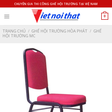
Bỏ
CHUYÊN GIA THI CÔNG GHẾ HỘI TRƯỜNG TẠI VIỆ NAM
qua
nội
0
dung
TRANG CHỦ
/
GHẾ HỘI TRƯỜNG HÒA PHÁT
/
GHẾ
HỘI TRƯỜNG MC