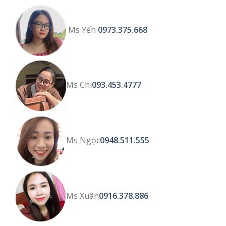
Ms Yến
0973.375.668
Ms Chi
093.453.4777
Ms Ngọc
0948.511.555
Ms Xuân
0916.378.886