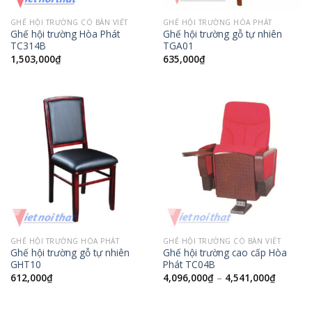
GHẾ HỘI TRƯỜNG CÓ BÀN VIẾT
GHẾ HỘI TRƯỜNG HÒA PHÁT
Ghế hội trường Hòa Phát
Ghế hội trường gỗ tự nhiên
TC314B
TGA01
1,503,000
₫
635,000
₫
GHẾ HỘI TRƯỜNG HÒA PHÁT
GHẾ HỘI TRƯỜNG CÓ BÀN VIẾT
Ghế hội trường gỗ tự nhiên
Ghế hội trường cao cấp Hòa
GHT10
Phát TC04B
612,000
₫
4,096,000
₫
–
4,541,000
₫