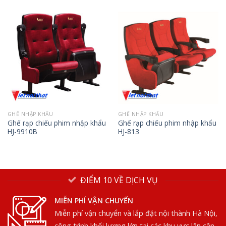
GHẾ NHẬP KHẨU
GHẾ NHẬP KHẨU
Ghế rạp chiếu phim nhập khẩu
Ghế rạp chiếu phim nhập khẩu
HJ-9910B
HJ-813
ĐIỂM 10 VỀ DỊCH VỤ
MIỄN PHÍ VẬN CHUYỂN
Miễn phí vận chuyển và lắp đặt nội thành Hà Nội,
công trình khối lượng lớn tại các khu vực lân cận.