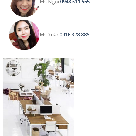
Ms Ngọc
0948.511.555
Ms Xuân
0916.378.886