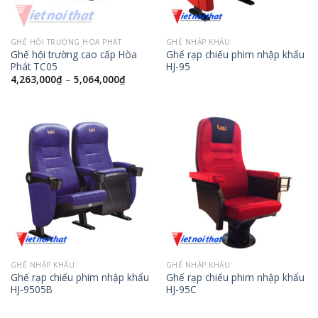
GHẾ HỘI TRƯỜNG HÒA PHÁT
GHẾ NHẬP KHẨU
Ghế hội trường cao cấp Hòa
Ghế rạp chiếu phim nhập khẩu
Phát TC05
HJ-95
4,263,000
₫
–
5,064,000
₫
GHẾ NHẬP KHẨU
GHẾ NHẬP KHẨU
Ghế rạp chiếu phim nhập khẩu
Ghế rạp chiếu phim nhập khẩu
HJ-9505B
HJ-95C