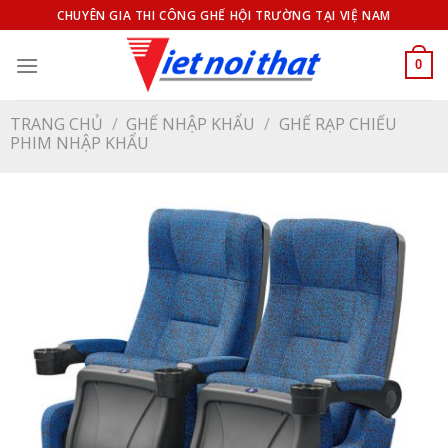
Bỏ
CHUYÊN GIA THI CÔNG GHẾ HỘI TRƯỜNG TẠI VIỆ NAM
qua
nội
0
dung
TRANG CHỦ
/
GHẾ NHẬP KHẨU
/
GHẾ RẠP CHIẾU
PHIM NHẬP KHẨU