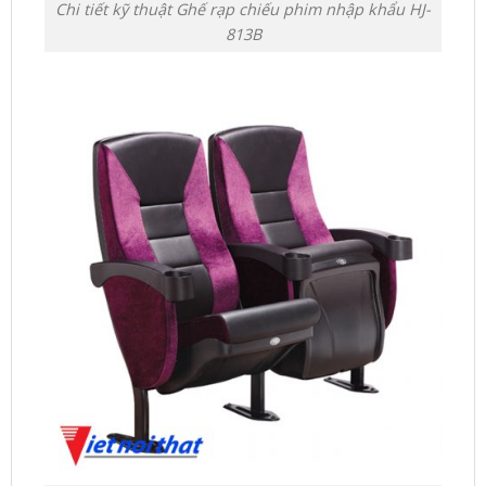
Chi tiết kỹ thuật Ghế rạp chiếu phim nhập khẩu HJ-
813B