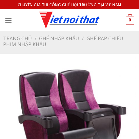
Bỏ
CHUYÊN GIA THI CÔNG GHẾ HỘI TRƯỜNG TẠI VIỆ NAM
qua
nội
0
dung
TRANG CHỦ
/
GHẾ NHẬP KHẨU
/
GHẾ RẠP CHIẾU
PHIM NHẬP KHẨU