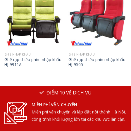
GHẾ NHẬP KHẨU
GHẾ NHẬP KHẨU
Ghế rạp chiếu phim nhập khẩu
Ghế rạp chiếu phim nhập khẩu
HJ-9911A
HJ-9505
ĐIỂM 10 VỀ DỊCH VỤ
MIỄN PHÍ VẬN CHUYỂN
Miễn phí vận chuyển và lắp đặt nội thành Hà Nội,
công trình khối lượng lớn tại các khu vực lân cận.