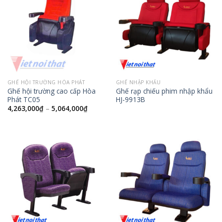
GHẾ HỘI TRƯỜNG HÒA PHÁT
GHẾ NHẬP KHẨU
Ghế hội trường cao cấp Hòa
Ghế rạp chiếu phim nhập khẩu
Phát TC05
HJ-9913B
4,263,000
₫
–
5,064,000
₫