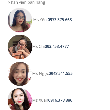
Nhân viên bán hàng
Ms Yến
0973.375.668
Ms Chi
093.453.4777
Ms Ngọc
0948.511.555
Ms Xuân
0916.378.886