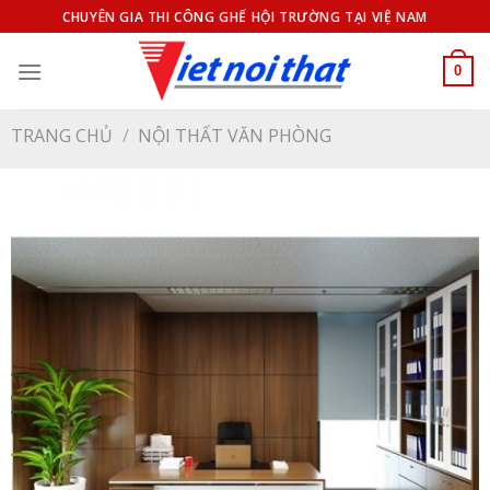
Bỏ
CHUYÊN GIA THI CÔNG GHẾ HỘI TRƯỜNG TẠI VIỆ NAM
qua
nội
0
dung
TRANG CHỦ
/
NỘI THẤT VĂN PHÒNG