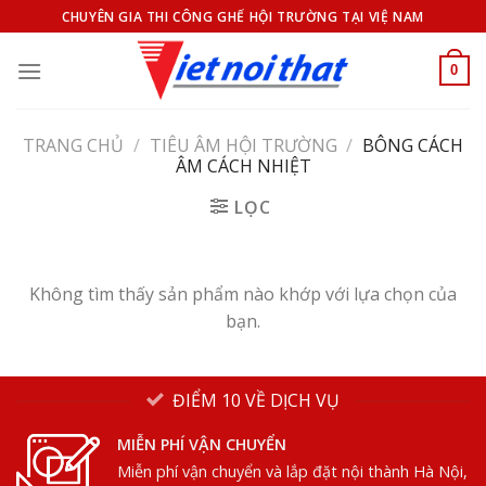
Bỏ
CHUYÊN GIA THI CÔNG GHẾ HỘI TRƯỜNG TẠI VIỆ NAM
qua
nội
0
dung
TRANG CHỦ
/
TIÊU ÂM HỘI TRƯỜNG
/
BÔNG CÁCH
ÂM CÁCH NHIỆT
LỌC
Không tìm thấy sản phẩm nào khớp với lựa chọn của
bạn.
ĐIỂM 10 VỀ DỊCH VỤ
MIỄN PHÍ VẬN CHUYỂN
Miễn phí vận chuyển và lắp đặt nội thành Hà Nội,