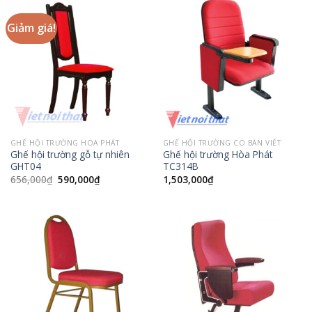
Giảm giá!
GHẾ HỘI TRƯỜNG HÒA PHÁT
GHẾ HỘI TRƯỜNG CÓ BÀN VIẾT
Ghế hội trường gỗ tự nhiên
Ghế hội trường Hòa Phát
GHT04
TC314B
Giá
Giá
656,000
₫
590,000
₫
1,503,000
₫
gốc
hiện
là:
tại
656,000₫.
là:
590,000₫.