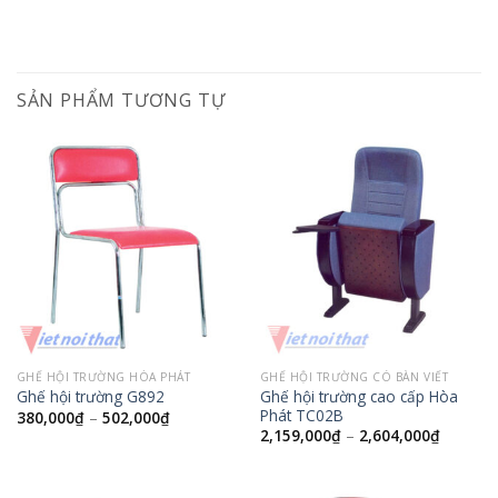
SẢN PHẨM TƯƠNG TỰ
GHẾ HỘI TRƯỜNG HÒA PHÁT
GHẾ HỘI TRƯỜNG CÓ BÀN VIẾT
Ghế hội trường cao cấp Hòa
Ghế hội trường G892
Phát TC02B
380,000
₫
–
502,000
₫
2,159,000
₫
–
2,604,000
₫