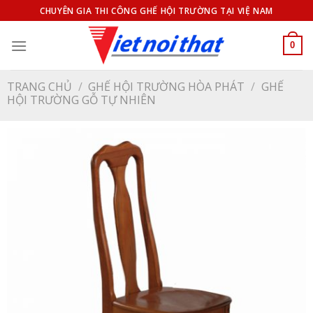
Bỏ
CHUYÊN GIA THI CÔNG GHẾ HỘI TRƯỜNG TẠI VIỆ NAM
qua
nội
0
dung
TRANG CHỦ
/
GHẾ HỘI TRƯỜNG HÒA PHÁT
/
GHẾ
HỘI TRƯỜNG GỖ TỰ NHIÊN