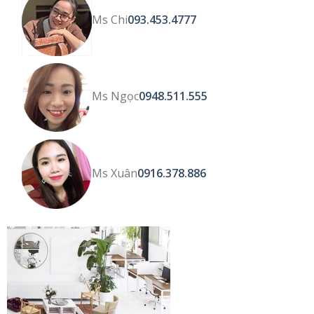
Ms Chi
093.453.4777
Ms Ngọc
0948.511.555
Ms Xuân
0916.378.886