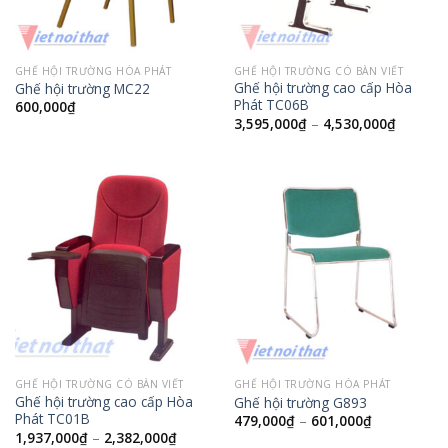
GHẾ HỘI TRƯỜNG HÒA PHÁT
GHẾ HỘI TRƯỜNG CÓ BÀN VIẾT
Ghế hội trường cao cấp Hòa
Ghế hội trường MC22
Phát TC06B
600,000
₫
3,595,000
₫
–
4,530,000
₫
GHẾ HỘI TRƯỜNG CÓ BÀN VIẾT
GHẾ HỘI TRƯỜNG HÒA PHÁT
Ghế hội trường cao cấp Hòa
Ghế hội trường G893
Phát TC01B
479,000
₫
–
601,000
₫
1,937,000
₫
–
2,382,000
₫