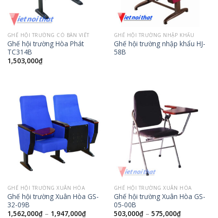
GHẾ HỘI TRƯỜNG CÓ BÀN VIẾT
GHẾ HỘI TRƯỜNG NHẬP KHẨU
Ghế hội trường Hòa Phát
Ghế hội trường nhập khẩu HJ-
TC314B
58B
1,503,000
₫
GHẾ HỘI TRƯỜNG XUÂN HÒA
GHẾ HỘI TRƯỜNG XUÂN HÒA
Ghế hội trường Xuân Hòa GS-
Ghế hội trường Xuân Hòa GS-
32-09B
05-00B
1,562,000
₫
–
1,947,000
₫
503,000
₫
–
575,000
₫