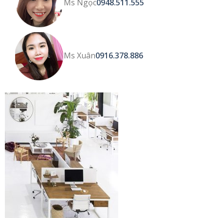
Ms Ngọc
0948.511.555
Ms Xuân
0916.378.886