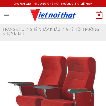
Bỏ
CHUYÊN GIA THI CÔNG GHẾ HỘI TRƯỜNG TẠI VIỆ NAM
qua
nội
0
dung
TRANG CHỦ
/
GHẾ NHẬP KHẨU
/
GHẾ HỘI TRƯỜNG
NHẬP KHẨU