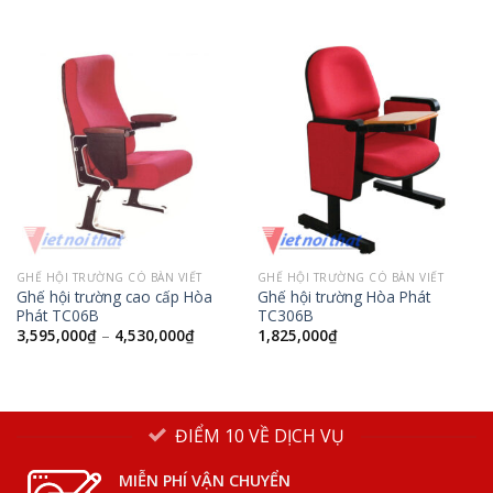
GHẾ HỘI TRƯỜNG CÓ BÀN VIẾT
GHẾ HỘI TRƯỜNG CÓ BÀN VIẾT
Ghế hội trường cao cấp Hòa
Ghế hội trường Hòa Phát
Phát TC06B
TC306B
3,595,000
₫
–
4,530,000
₫
1,825,000
₫
ĐIỂM 10 VỀ DỊCH VỤ
MIỄN PHÍ VẬN CHUYỂN