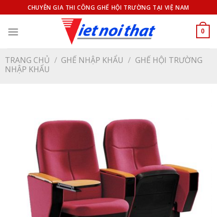
Bỏ
CHUYÊN GIA THI CÔNG GHẾ HỘI TRƯỜNG TẠI VIỆ NAM
qua
nội
0
dung
TRANG CHỦ
/
GHẾ NHẬP KHẨU
/
GHẾ HỘI TRƯỜNG
NHẬP KHẨU