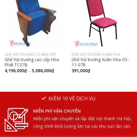
GHẾ HỘI TRƯỜNG CÓ BÀN VIẾT
GHẾ HỘI TRƯỜNG XUÂN HÒA
Ghế hội trường cao cấp Hòa
Ghế hội trường Xuân Hòa GS-
Phát TC07B
11-07B
4,196,000
₫
–
5,086,000
₫
391,000
₫
ĐIỂM 10 VỀ DỊCH VỤ
MIỄN PHÍ VẬN CHUYỂN
Miễn phí vận chuyển và lắp đặt nội thành Hà Nội,
công trình khối lượng lớn tại các khu vực lân cận.