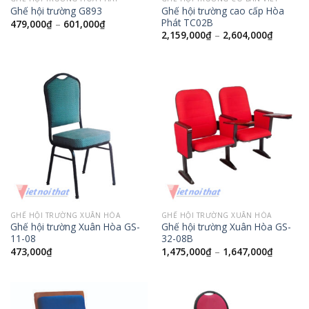
Ghế hội trường cao cấp Hòa
Ghế hội trường G893
Phát TC02B
479,000
₫
–
601,000
₫
2,159,000
₫
–
2,604,000
₫
GHẾ HỘI TRƯỜNG XUÂN HÒA
GHẾ HỘI TRƯỜNG XUÂN HÒA
Ghế hội trường Xuân Hòa GS-
Ghế hội trường Xuân Hòa GS-
11-08
32-08B
473,000
₫
1,475,000
₫
–
1,647,000
₫