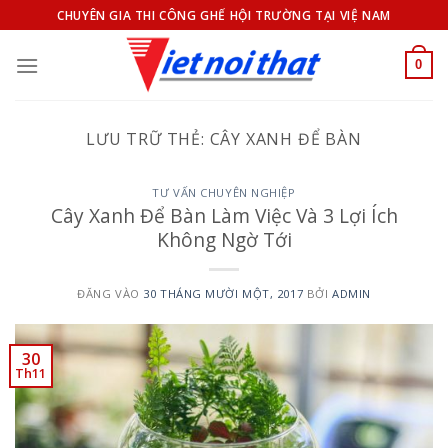
Bỏ
CHUYÊN GIA THI CÔNG GHẾ HỘI TRƯỜNG TẠI VIỆ NAM
qua
nội
0
dung
LƯU TRỮ THẺ:
CÂY XANH ĐỂ BÀN
TƯ VẤN CHUYÊN NGHIỆP
Cây Xanh Để Bàn Làm Việc Và 3 Lợi Ích
Không Ngờ Tới
ĐĂNG VÀO
30 THÁNG MƯỜI MỘT, 2017
BỞI
ADMIN
30
Th11