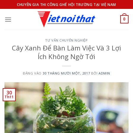
Bỏ
CHUYÊN GIA THI CÔNG GHẾ HỘI TRƯỜNG TẠI VIỆ NAM
qua
nội
0
dung
TƯ VẤN CHUYÊN NGHIỆP
Cây Xanh Để Bàn Làm Việc Và 3 Lợi
Ích Không Ngờ Tới
ĐĂNG VÀO
30 THÁNG MƯỜI MỘT, 2017
BỞI
ADMIN
30
Th11