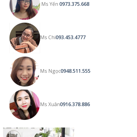
Ms Yến
0973.375.668
Ms Chi
093.453.4777
Ms Ngọc
0948.511.555
Ms Xuân
0916.378.886