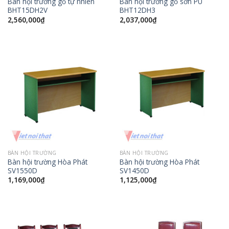
Bàn hội trường gỗ tự nhiên
Bàn hội trường gỗ sơn PU
BHT15DH2V
BHT12DH3
2,560,000
₫
2,037,000
₫
BÀN HỘI TRƯỜNG
BÀN HỘI TRƯỜNG
Bàn hội trường Hòa Phát
Bàn hội trường Hòa Phát
SV1550D
SV1450D
1,169,000
₫
1,125,000
₫