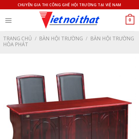
Bỏ
CHUYÊN GIA THI CÔNG GHẾ HỘI TRƯỜNG TẠI VIỆ NAM
qua
nội
0
dung
TRANG CHỦ
/
BÀN HỘI TRƯỜNG
/
BÀN HỘI TRƯỜNG
HÒA PHÁT