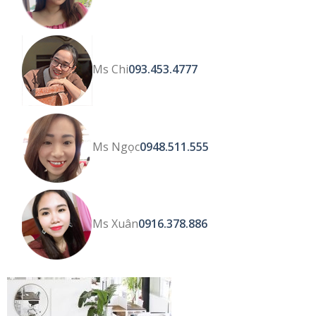
Ms Chi
093.453.4777
Ms Ngọc
0948.511.555
Ms Xuân
0916.378.886