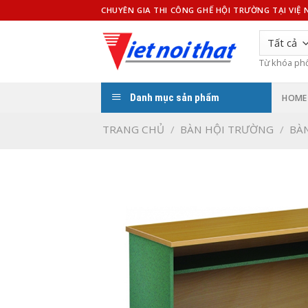
Bỏ
CHUYÊN GIA THI CÔNG GHẾ HỘI TRƯỜNG TẠI VIỆ
qua
nội
dung
Từ khóa ph
Danh mục sản phẩm
HOME
TRANG CHỦ
/
BÀN HỘI TRƯỜNG
/
BÀ