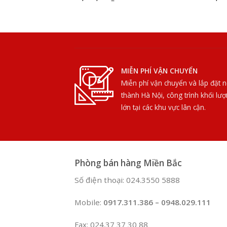
MIỄN PHÍ VẬN CHUYỂN
Miễn phí vận chuyển và lắp đặt n
thành Hà Nội, công trình khối lư
lớn tại các khu vực lân cận.
Phòng bán hàng Miền Bắc
Số điện thoại: 024.3550 5888
Mobile:
0917.311.386 – 0948.029.111
Fax: 024.37 37 30 88