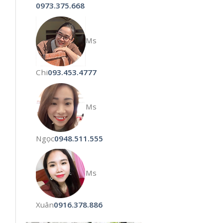
0973.375.668
Ms
Chi
093.453.4777
Ms
Ngọc
0948.511.555
Ms
Xuân
0916.378.886