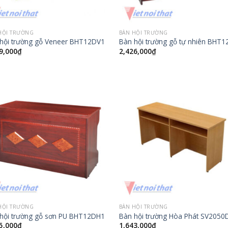
HỘI TRƯỜNG
BÀN HỘI TRƯỜNG
hội trường gỗ Veneer BHT12DV1
Bàn hội trường gỗ tự nhiên BHT
9,000
₫
2,426,000
₫
HỘI TRƯỜNG
BÀN HỘI TRƯỜNG
hội trường gỗ sơn PU BHT12DH1
Bàn hội trường Hòa Phát SV2050
5,000
₫
1,643,000
₫