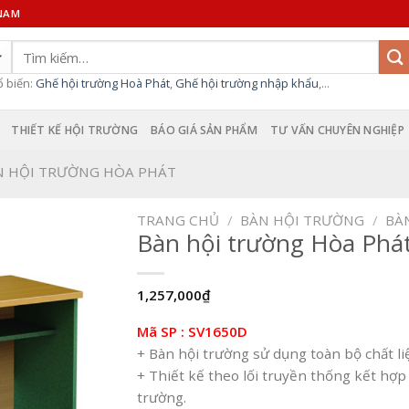
 NAM
Tìm
kiếm:
ổ biến:
Ghế hội trường Hoà Phát
,
Ghế hội trường nhập khẩu
,...
THIẾT KẾ HỘI TRƯỜNG
BÁO GIÁ SẢN PHẨM
TƯ VẤN CHUYÊN NGHIỆP
N HỘI TRƯỜNG HÒA PHÁT
TRANG CHỦ
/
BÀN HỘI TRƯỜNG
/
BÀ
Bàn hội trường Hòa Phá
1,257,000
₫
Mã SP : SV1650D
+ Bàn hội trường sử dụng toàn bộ chất li
+ Thiết kế theo lối truyền thống kết hợp 
trường.