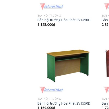
BÀN HỘI TRƯỜNG
BÀN 
Bàn hội trường Hòa Phát SV1450D
Bàn 
1,125,000
₫
2,35
BÀN HỘI TRƯỜNG
BÀN 
Bàn hội trường Hòa Phát SV1550D
Bàn 
1,169,000
₫
1,72