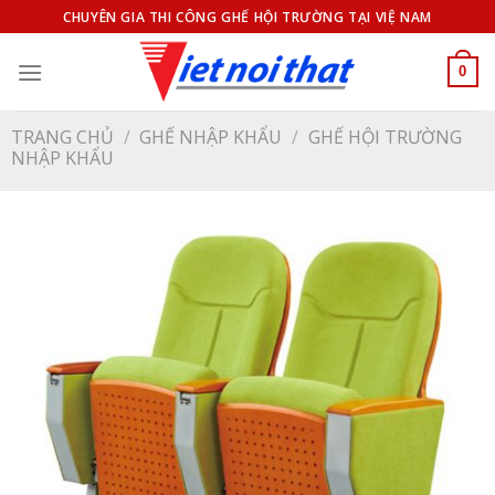
Bỏ
CHUYÊN GIA THI CÔNG GHẾ HỘI TRƯỜNG TẠI VIỆ NAM
qua
nội
0
dung
TRANG CHỦ
/
GHẾ NHẬP KHẨU
/
GHẾ HỘI TRƯỜNG
NHẬP KHẨU