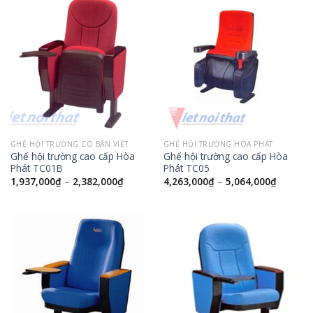
GHẾ HỘI TRƯỜNG CÓ BÀN VIẾT
GHẾ HỘI TRƯỜNG HÒA PHÁT
Ghế hội trường cao cấp Hòa
Ghế hội trường cao cấp Hòa
Phát TC01B
Phát TC05
1,937,000
₫
–
2,382,000
₫
4,263,000
₫
–
5,064,000
₫