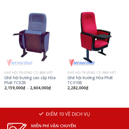
GHẾ HỘI TRƯỜNG CÓ BÀN VIẾT
GHẾ HỘI TRƯỜNG CÓ BÀN VIẾT
Ghế hội trường cao cấp Hòa
Ghế hội trường Hòa Phát
Phát TC02B
TC310B
2,159,000
₫
–
2,604,000
₫
2,282,000
₫
ĐIỂM 10 VỀ DỊCH VỤ
MIỄN PHÍ VẬN CHUYỂN