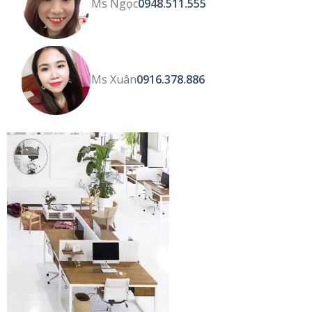
Ms Ngọc
0948.511.555
Ms Xuân
0916.378.886