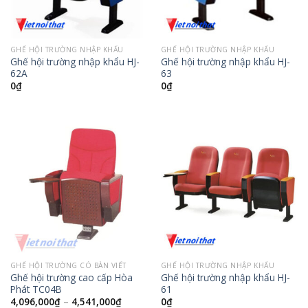
GHẾ HỘI TRƯỜNG NHẬP KHẨU
GHẾ HỘI TRƯỜNG NHẬP KHẨU
Ghế hội trường nhập khẩu HJ-
Ghế hội trường nhập khẩu HJ-
62A
63
0
₫
0
₫
GHẾ HỘI TRƯỜNG CÓ BÀN VIẾT
GHẾ HỘI TRƯỜNG NHẬP KHẨU
Ghế hội trường cao cấp Hòa
Ghế hội trường nhập khẩu HJ-
Phát TC04B
61
4,096,000
₫
–
4,541,000
₫
0
₫