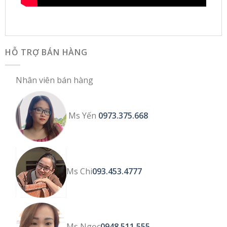
HỖ TRỢ BÁN HÀNG
Nhân viên bán hàng
Ms Yến
0973.375.668
Ms Chi
093.453.4777
Ms Ngọc
0948.511.555