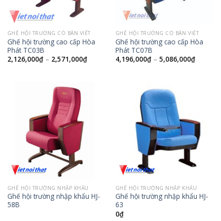
GHẾ HỘI TRƯỜNG CÓ BÀN VIẾT
GHẾ HỘI TRƯỜNG CÓ BÀN VIẾT
Ghế hội trường cao cấp Hòa
Ghế hội trường cao cấp Hòa
Phát TC03B
Phát TC07B
2,126,000
₫
–
2,571,000
₫
4,196,000
₫
–
5,086,000
₫
GHẾ HỘI TRƯỜNG NHẬP KHẨU
GHẾ HỘI TRƯỜNG NHẬP KHẨU
Ghế hội trường nhập khẩu HJ-
Ghế hội trường nhập khẩu HJ-
58B
63
0
₫