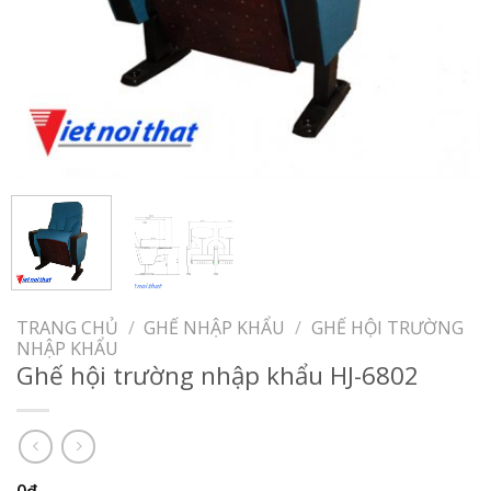
TRANG CHỦ
/
GHẾ NHẬP KHẨU
/
GHẾ HỘI TRƯỜNG
NHẬP KHẨU
Ghế hội trường nhập khẩu HJ-6802
0
₫