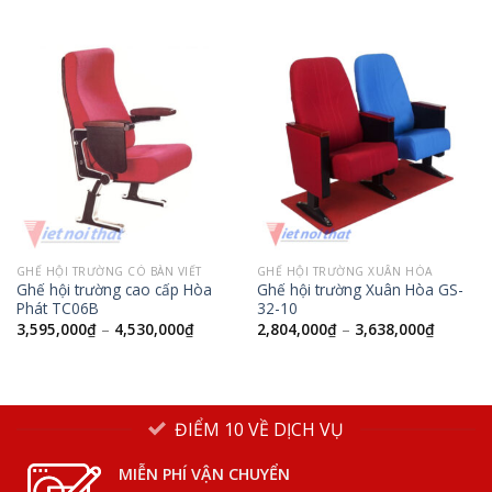
GHẾ HỘI TRƯỜNG CÓ BÀN VIẾT
GHẾ HỘI TRƯỜNG XUÂN HÒA
Ghế hội trường cao cấp Hòa
Ghế hội trường Xuân Hòa GS-
Phát TC06B
32-10
3,595,000
₫
–
4,530,000
₫
2,804,000
₫
–
3,638,000
₫
ĐIỂM 10 VỀ DỊCH VỤ
MIỄN PHÍ VẬN CHUYỂN