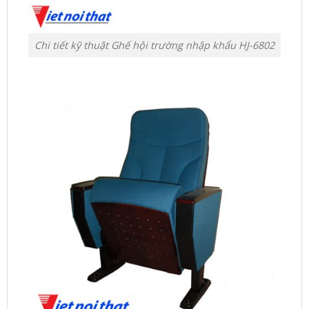
Chi tiết kỹ thuật Ghế hội trường nhập khẩu HJ-6802