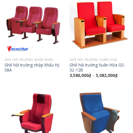
GHẾ HỘI TRƯỜNG NHẬP KHẨU
GHẾ HỘI TRƯỜNG XUÂN HÒA
Ghế hội trường nhập khẩu HJ-
Ghế hội trường Xuân Hòa GS-
58A
32-12B
3,586,000
₫
–
5,082,000
₫