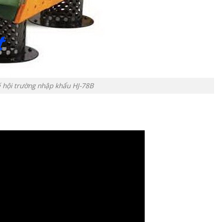
 hội trường nhập khẩu HJ-78B