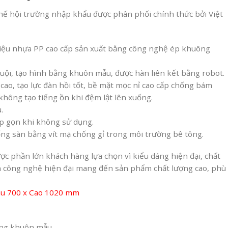
hế hội trường nhập khẩu được phân phối chính thức bởi Việt
 liệu nhựa PP cao cấp sản xuất bằng công nghệ ép khuông
uội, tạo hình bằng khuôn mẫu, được hàn liên kết bằng robot.
ao, tạo lực đàn hồi tốt, bề mặt mọc nỉ cao cấp chống bám
không tạo tiếng ồn khi đệm lật lên xuống.
.
ấp gọn khi không sử dụng.
ống sàn bằng vít mạ chống gỉ trong môi trường bê tông.
ợc phần lớn khách hàng lựa chọn vì kiểu dáng hiện đại, chất
yền công nghệ hiện đại mang đến sản phẩm chất lượng cao, phù
âu 700 x Cao 1020 mm
ằng khuôn mẫu.