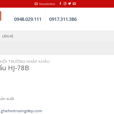
Newsletter
0948.029.111
0917.311.386
LIÊN HỆ
 HỘI TRƯỜNG NHẬP KHẨU
ẩu HJ-78B
sản xuất
ghehoitruongdep.com