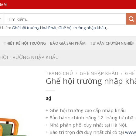
 NAM
Tìm
kiếm:
ổ biến:
Ghế hội trường Hoà Phát
,
Ghế hội trường nhập khẩu
,...
THIẾT KẾ HỘI TRƯỜNG
BÁO GIÁ SẢN PHẨM
TƯ VẤN CHUYÊN NGHIỆP
 HỘI TRƯỜNG NHẬP KHẨU
TRANG CHỦ
/
GHẾ NHẬP KHẨU
/
GHẾ
Ghế hội trường nhập kh
0
₫
+ Ghế hội trường cao cấp nhâp khẩu.
+ Bảo hành chính hãng 12 tháng từ nhã 
+ Nhà phân phối duy nhất tại Hà Nội.
+ Bảo trì trọn đời duy nhất chỉ có tại
www.