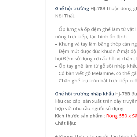
Ghế hội trường
HJ-78B
thuộc dòng g
Nội Thất.
– Ốp lưng và ốp đệm ghế làm từ vật
nóng trực tiếp, tạo hình ổn định.
– Khung và tay làm bằng thép cán ng
– Đệm mút được đúc khuôn ở mật độ c
bụi.Đệm sử dụng cơ cấu hồi vị chậm, 
– Ốp tay ghế làm từ gỗ sồi nhập khẩu
– Có bàn viết gỗ Melamine, có thể g
– Chân ghế trụ tròn bắt trực tiếp xu
Ghế hội trường nhập khẩu
HJ-78B
đư
liệu cao cấp, sản xuất trên dây tru
hợp với nhu cầu người sử dụng.
Kích thước sản phẩm
:
Rộng 550 x S
Chất liệu:
+ Khung thép cán nguội, tạo hình b