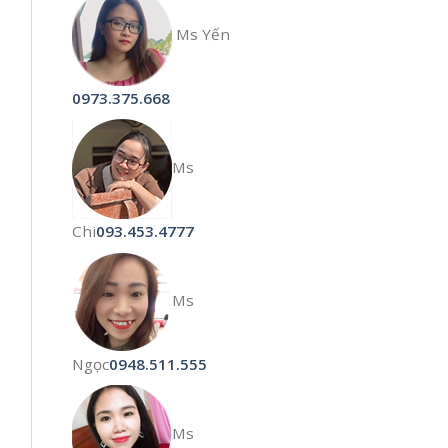
Ms Yến
0973.375.668
Ms
Chi
093.453.4777
Ms
Ngọc
0948.511.555
Ms