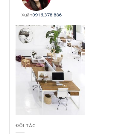
Xuân
0916.378.886
ĐỐI TÁC