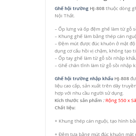
Ghế hội trường
HJ-808
thuộc dòng g
Nội Thất.
– Ốp lưng và ốp đệm ghế làm từ gỗ s
– Khung ghế làm bằng thép cán nguội
– Đệm mút được đúc khuôn ở mật độ c
dụng cơ cấu hồi vị chậm, không tạo t
– Ốp tay ghế làm từ gỗ sồi nhập khẩu
– Ghế chân tĩnh làm từ gỗ sồi nhập k
Ghế hội trường nhập khẩu
HJ-808
đượ
liệu cao cấp, sản xuất trên dây tru
hợp với nhu cầu người sử dụng.
Kích thước sản phẩm
:
Rộng 550 x S
Chất liệu:
+ Khung thép cán nguội, tạo hình b
+ Đệm tựa bằng mút đúc khuôn mât đ