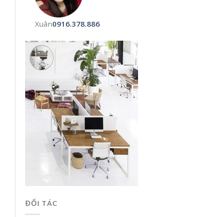
Xuân
0916.378.886
ĐỐI TÁC