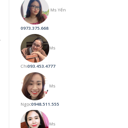
Ms Yến
0973.375.668
ử
Ms
Chi
093.453.4777
Ms
Ngọc
0948.511.555
Ms