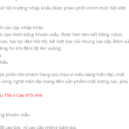
hế hội trường nhập khẩu được phân phối chính thức bởi Việt
ồi cáo cấp nhập khẩu.
, tạo hình bằng khuôn mẫu, được hàn liên kết bằng robot.
ao, tạo lực đàn hồi tốt, bề mặt bọc vải nhung cao cấp. Đệm s
iếng ồn khi đệm lật lên xuống.
.
hẩu.
c phần lớn khách hàng lựa chọn vì kiểu dáng hiện đại, chất
yền công nghệ hiện đại mang đến sản phẩm chất lượng cao, phù
âu 750 x Cao 975 mm
ằng khuôn mẫu.
ộ cao bọc nỉ cao cấp chống bám bụi.