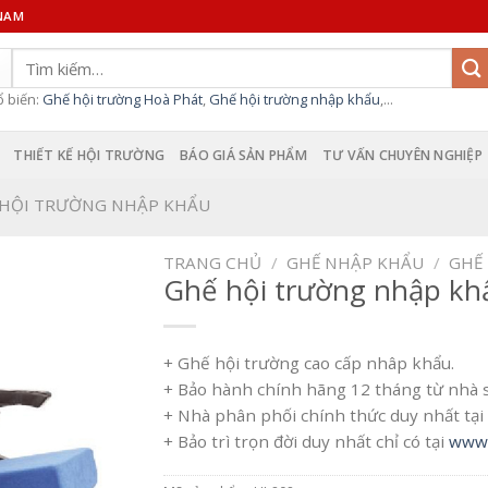
 NAM
Tìm
kiếm:
ổ biến:
Ghế hội trường Hoà Phát
,
Ghế hội trường nhập khẩu
,...
THIẾT KẾ HỘI TRƯỜNG
BÁO GIÁ SẢN PHẨM
TƯ VẤN CHUYÊN NGHIỆP
 HỘI TRƯỜNG NHẬP KHẨU
TRANG CHỦ
/
GHẾ NHẬP KHẨU
/
GHẾ
Ghế hội trường nhập kh
+ Ghế hội trường cao cấp nhâp khẩu.
+ Bảo hành chính hãng 12 tháng từ nhà 
+ Nhà phân phối chính thức duy nhất tại 
+ Bảo trì trọn đời duy nhất chỉ có tại
www.