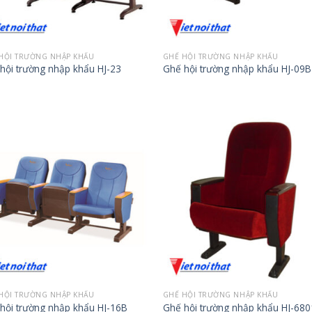
HỘI TRƯỜNG NHẬP KHẨU
GHẾ HỘI TRƯỜNG NHẬP KHẨU
hội trường nhập khẩu HJ-23
Ghế hội trường nhập khẩu HJ-09B
HỘI TRƯỜNG NHẬP KHẨU
GHẾ HỘI TRƯỜNG NHẬP KHẨU
hội trường nhập khẩu HJ-16B
Ghế hội trường nhập khẩu HJ-680