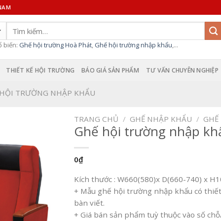
 NAM
Tìm
kiếm:
ổ biến:
Ghế hội trường Hoà Phát
,
Ghế hội trường nhập khẩu
,...
THIẾT KẾ HỘI TRƯỜNG
BÁO GIÁ SẢN PHẨM
TƯ VẤN CHUYÊN NGHIỆP
 HỘI TRƯỜNG NHẬP KHẨU
TRANG CHỦ
/
GHẾ NHẬP KHẨU
/
GHẾ
Ghế hội trường nhập kh
0
₫
Kích thước : W660(580)x D(660-740) x 
+ Mẫu ghế hội trường nhập khẩu có thiết 
bàn viết.
+ Giá bán sản phẩm tuỳ thuộc vào số chỗ