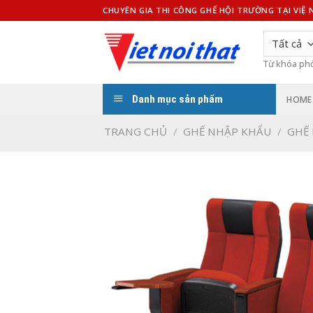
Bỏ
CHUYÊN GIA THI CÔNG GHẾ HỘI TRƯỜNG TẠI VIỆ
qua
nội
dung
Từ khóa ph
Danh mục sản phẩm
HOME
TRANG CHỦ
/
GHẾ NHẬP KHẨU
/
GHẾ