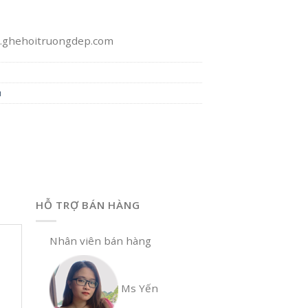
www.ghehoitruongdep.com
u
HỖ TRỢ BÁN HÀNG
Nhân viên bán hàng
Ms Yến