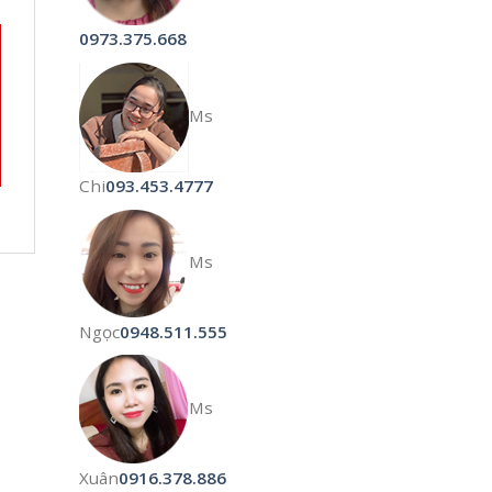
0973.375.668
Ms
Chi
093.453.4777
Ms
Ngọc
0948.511.555
Ms
Xuân
0916.378.886