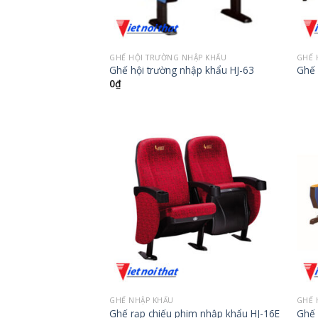
GHẾ HỘI TRƯỜNG NHẬP KHẨU
GHẾ 
Ghế hội trường nhập khẩu HJ-63
Ghế 
0
₫
GHẾ NHẬP KHẨU
GHẾ 
Ghế rạp chiếu phim nhập khẩu HJ-16E
Ghế 