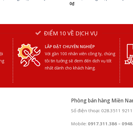
0
₫
ĐIỂM 10 VỀ DỊCH VỤ
LẮP ĐẶT CHUYÊN NGHIỆP
ội
Với gần 100 nhân viên công ty, chúng
ợng
tôi tin tưởng sẽ đem đến dịch vụ tốt
nhất dành cho khách hàng.
Phòng bán hàng Miền N
Số điện thoại: 028.3511 9211
Mobile:
0917.311.386 – 0948