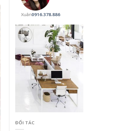
Xuân
0916.378.886
ĐỐI TÁC