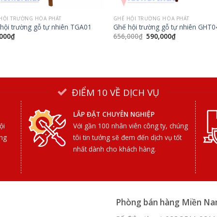
HỘI TRƯỜNG HÒA PHÁT
GHẾ HỘI TRƯỜNG HÒA PHÁT
hội trường gỗ tự nhiên TGA01
Ghế hội trường gỗ tự nhiên GHT0
Giá
Giá
000
₫
656,000
₫
590,000
₫
gốc
hiện
là:
tại
656,000₫.
là:
590,000₫.
ĐIỂM 10 VỀ DỊCH VỤ
LẮP ĐẶT CHUYÊN NGHIỆP
ội
Với gần 100 nhân viên công ty, chúng
ợng
tôi tin tưởng sẽ đem đến dịch vụ tốt
nhất dành cho khách hàng.
Phòng bán hàng Miền N