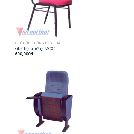
GHẾ HỘI TRƯỜNG HÒA PHÁT
Ghế hội trường MC04
600,000
₫