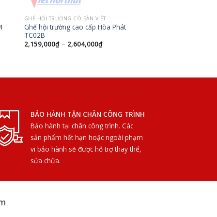
GHẾ HỘI TRƯỜNG CÓ BÀN VIẾT
Ghế hội trường cao cấp Hòa Phát
4
TC02B
2,159,000
₫
–
2,604,000
₫
BẢO HÀNH TẬN CHÂN CÔNG TRÌNH
Bảo hành tại chân công trình. Các
sản phẩm hết hạn hoặc ngoài phạm
vi bảo hành sẽ được hỗ trợ thay thế,
sửa chữa.
am