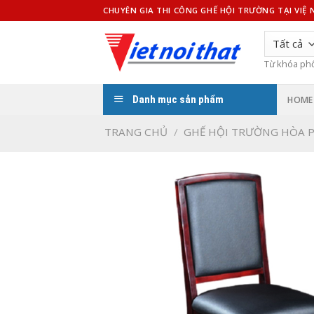
Bỏ
CHUYÊN GIA THI CÔNG GHẾ HỘI TRƯỜNG TẠI VIỆ
qua
nội
dung
Từ khóa ph
Danh mục sản phẩm
HOME
TRANG CHỦ
/
GHẾ HỘI TRƯỜNG HÒA 