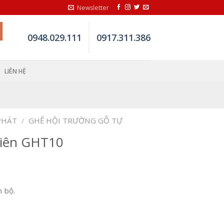
Newsletter
0948.029.111
0917.311.386
LIÊN HỆ
PHÁT
/
GHẾ HỘI TRƯỜNG GỖ TỰ
hiên GHT10
 bộ.