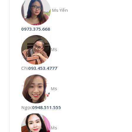
Ms Yến
0973.375.668
Ms
Chi
093.453.4777
Ms
Ngọc
0948.511.555
Ms