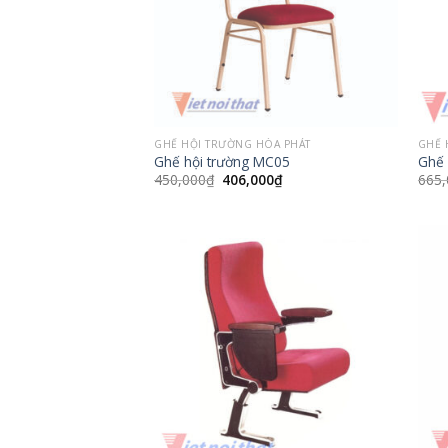
GHẾ HỘI TRƯỜNG HÒA PHÁT
GHẾ 
Ghế hội trường MC05
Ghế 
Giá
Giá
450,000
₫
406,000
₫
665,
gốc
hiện
là:
tại
450,000₫.
là:
406,000₫.