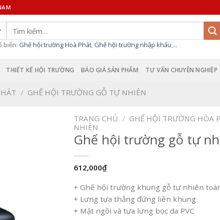
 NAM
Tìm
kiếm:
ổ biến:
Ghế hội trường Hoà Phát
,
Ghế hội trường nhập khẩu
,...
THIẾT KẾ HỘI TRƯỜNG
BÁO GIÁ SẢN PHẨM
TƯ VẤN CHUYÊN NGHIỆP
PHÁT
/
GHẾ HỘI TRƯỜNG GỖ TỰ NHIÊN
TRANG CHỦ
/
GHẾ HỘI TRƯỜNG HÒA 
NHIÊN
Ghế hội trường gỗ tự n
612,000
₫
+ Ghế hội trường khung gỗ tự nhiên toàn
+ Lưng tựa thẳng đứng liền khung
+ Mặt ngồi và tựa lưng bọc da PVC