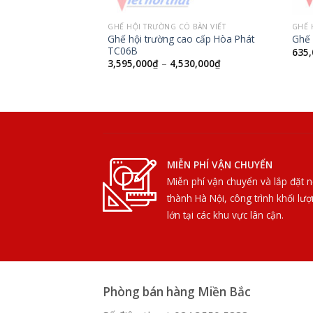
GHẾ HỘI TRƯỜNG CÓ BÀN VIẾT
GHẾ 
Ghế hội trường cao cấp Hòa Phát
Ghế 
TC06B
635,
3,595,000
₫
–
4,530,000
₫
MIỄN PHÍ VẬN CHUYỂN
Miễn phí vận chuyển và lắp đặt n
thành Hà Nội, công trình khối lư
lớn tại các khu vực lân cận.
Phòng bán hàng Miền Bắc