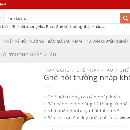
 NAM
Tìm
kiếm:
ổ biến:
Ghế hội trường Hoà Phát
,
Ghế hội trường nhập khẩu
,...
THIẾT KẾ HỘI TRƯỜNG
BÁO GIÁ SẢN PHẨM
TƯ VẤN CHUYÊN NGHIỆP
 HỘI TRƯỜNG NHẬP KHẨU
TRANG CHỦ
/
GHẾ NHẬP KHẨU
/
GHẾ
Ghế hội trường nhập kh
+ Ghế hội trường cao cấp nhâp khẩu.
+ Bảo hành chính hãng 12 tháng từ nhã 
+ Nhà phân phối duy nhất tại Hà Nội.
+ Bảo trì trọn đời duy nhất chỉ có tại
www.