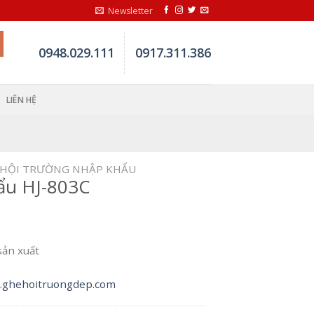
Newsletter
0948.029.111
0917.311.386
LIÊN HỆ
 HỘI TRƯỜNG NHẬP KHẨU
ẩu HJ-803C
sản xuất
ghehoitruongdep.com