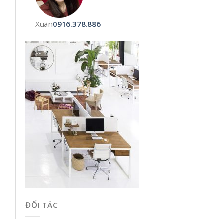
Xuân
0916.378.886
ĐỐI TÁC