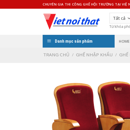
Bỏ
CHUYÊN GIA THI CÔNG GHẾ HỘI TRƯỜNG TẠI VIỆ
qua
nội
dung
Từ khóa ph
Danh mục sản phẩm
HOME
TRANG CHỦ
/
GHẾ NHẬP KHẨU
/
GHẾ