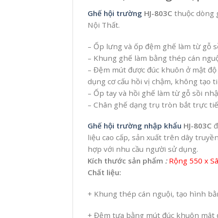
Ghế hội trường
HJ-803C
thuộc dòng 
Nội Thất.
– Ốp lưng và ốp đệm ghế làm từ gỗ s
– Khung ghế làm bằng thép cán nguội
– Đệm mút được đúc khuôn ở mật độ c
dụng cơ cấu hồi vị chậm, không tạo t
– Ốp tay và hồi ghế làm từ gỗ sồi nh
– Chân ghế dạng trụ tròn bắt trực t
Ghế hội trường nhập khẩu
HJ-803C
đ
liệu cao cấp, sản xuất trên dây tru
hợp với nhu cầu người sử dụng.
Kích thước sản phẩm
:
Rộng 550 x S
Chất liệu:
+ Khung thép cán nguội, tạo hình b
+ Đệm tựa bằng mút đúc khuôn mât đ