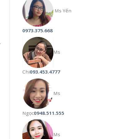
Ms Yến
0973.375.668
ử
Ms
Chi
093.453.4777
Ms
Ngọc
0948.511.555
Ms