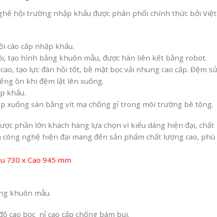
ghế hội trường nhập khẩu được phân phối chính thức bởi Việt
ồi cáo cấp nhập khẩu.
, tạo hình bằng khuôn mẫu, được hàn liên kết bằng robot.
ao, tạo lực đàn hồi tốt, bề mặt bọc vải nhung cao cấp. Đệm s
iếng ồn khi đệm lật lên xuống.
ập khẩu.
iếp xuống sàn bằng vít mạ chống gỉ trong môi trường bê tông.
ược phần lớn khách hàng lựa chọn vì kiểu dáng hiện đại, chất
yền công nghệ hiện đại mang đến sản phẩm chất lượng cao, phù
âu 730 x Cao 945 mm
ằng khuôn mẫu.
ộ cao bọc nỉ cao cấp chống bám bụi.