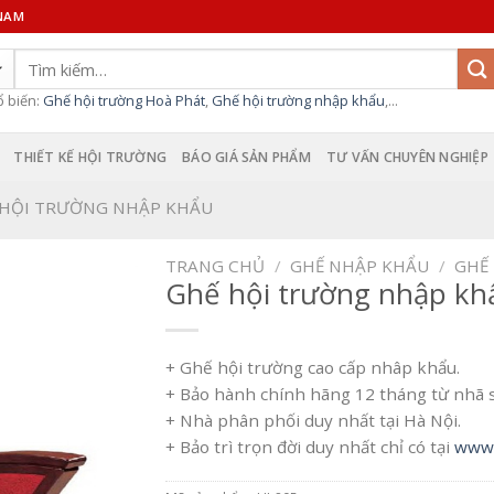
 NAM
Tìm
kiếm:
ổ biến:
Ghế hội trường Hoà Phát
,
Ghế hội trường nhập khẩu
,...
THIẾT KẾ HỘI TRƯỜNG
BÁO GIÁ SẢN PHẨM
TƯ VẤN CHUYÊN NGHIỆP
 HỘI TRƯỜNG NHẬP KHẨU
TRANG CHỦ
/
GHẾ NHẬP KHẨU
/
GHẾ
Ghế hội trường nhập kh
+ Ghế hội trường cao cấp nhâp khẩu.
+ Bảo hành chính hãng 12 tháng từ nhã 
+ Nhà phân phối duy nhất tại Hà Nội.
+ Bảo trì trọn đời duy nhất chỉ có tại
www.