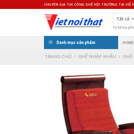
Bỏ
CHUYÊN GIA THI CÔNG GHẾ HỘI TRƯỜNG TẠI VIỆ
qua
nội
dung
Từ khóa ph
Danh mục sản phẩm
HOME
TRANG CHỦ
/
GHẾ NHẬP KHẨU
/
GHẾ