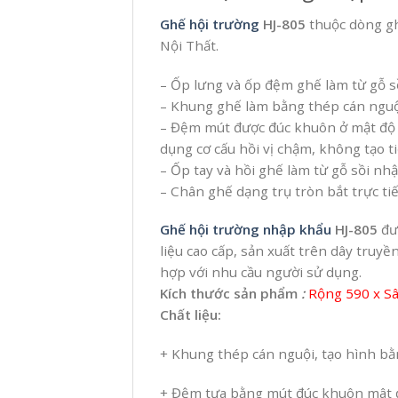
Ghế hội trường
HJ-805
thuộc dòng g
Nội Thất.
– Ốp lưng và ốp đệm ghế làm từ gỗ s
– Khung ghế làm bằng thép cán nguội
– Đệm mút được đúc khuôn ở mật độ c
dụng cơ cấu hồi vị chậm, không tạo t
– Ốp tay và hồi ghế làm từ gỗ sồi nh
– Chân ghế dạng trụ tròn bắt trực t
Ghế hội trường nhập khẩu
HJ-805
đượ
liệu cao cấp, sản xuất trên dây tru
hợp với nhu cầu người sử dụng.
Kích thước sản phẩm
:
Rộng 590 x S
Chất liệu:
+ Khung thép cán nguội, tạo hình b
+ Đệm tựa bằng mút đúc khuôn mât đ