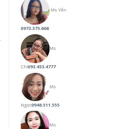
Ms Yến
0973.375.668
ử
Ms
Chi
093.453.4777
Ms
Ngọc
0948.511.555
Ms