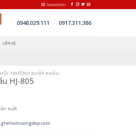
Newsletter
0948.029.111
0917.311.386
LIÊN HỆ
 HỘI TRƯỜNG NHẬP KHẨU
ẩu HJ-805
sản xuất
ghehoitruongdep.com