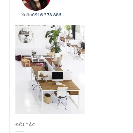
Xuân
0916.378.886
ĐỐI TÁC