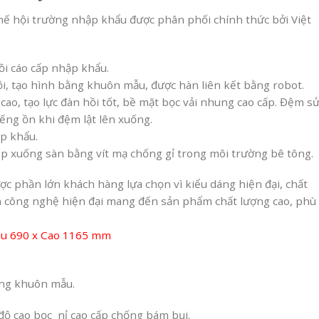
hế hội trường nhập khẩu được phân phối chính thức bởi Việt
ồi cáo cấp nhập khẩu.
, tạo hình bằng khuôn mẫu, được hàn liên kết bằng robot.
ao, tạo lực đàn hồi tốt, bề mặt bọc vải nhung cao cấp. Đệm s
iếng ồn khi đệm lật lên xuống.
ập khẩu.
iếp xuống sàn bằng vít mạ chống gỉ trong môi trường bê tông.
c phần lớn khách hàng lựa chọn vì kiểu dáng hiện đại, chất
yền công nghệ hiện đại mang đến sản phẩm chất lượng cao, phù
âu 690 x Cao 1165 mm
ằng khuôn mẫu.
ộ cao bọc nỉ cao cấp chống bám bụi.