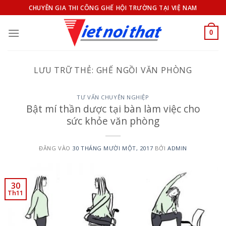
Bỏ
CHUYÊN GIA THI CÔNG GHẾ HỘI TRƯỜNG TẠI VIỆ NAM
qua
nội
0
dung
LƯU TRỮ THẺ:
GHẾ NGỒI VĂN PHÒNG
TƯ VẤN CHUYÊN NGHIỆP
Bật mí thần dược tại bàn làm việc cho
sức khỏe văn phòng
ĐĂNG VÀO
30 THÁNG MƯỜI MỘT, 2017
BỞI
ADMIN
30
Th11